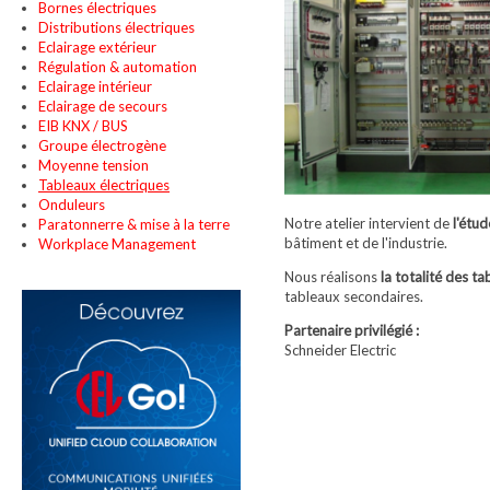
Bornes électriques
Distributions électriques
Eclairage extérieur
Régulation & automation
Eclairage intérieur
Eclairage de secours
EIB KNX / BUS
Groupe électrogène
Moyenne tension
Tableaux électriques
Onduleurs
Notre atelier intervient de
l'étu
Paratonnerre & mise à la terre
bâtiment et de l'industrie.
Workplace Management
Nous réalisons
la totalité des t
tableaux secondaires.
Partenaire privilégié :
Schneider Electric