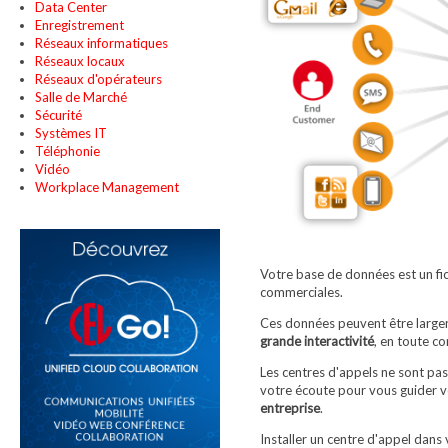
Data Center
Enregistrement
Réseaux informatiques
Réseaux locaux
Réseaux d'opérateurs
Salle de Marché
Sécurité
Systèmes IT
Téléphonie
Vidéo
Workplace Management
Votre base de données est un fi
commerciales.
Ces données peuvent être largeme
grande interactivité
, en toute co
Les centres d'appels ne sont pa
votre écoute pour vous guider 
entreprise
.
Installer un centre d'appel dans