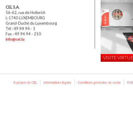
CEL S.A.
56-62, rue de Hollerich
L-1740 LUXEMBOURG
Grand-Duché du Luxembourg
Tél : 49 94 94 - 1
Fax : 49 94 94 - 210
info@cel.lu
VISITE VIRTUE
A propos de CEL
Informations légales
Conditions générales de vente
Poli