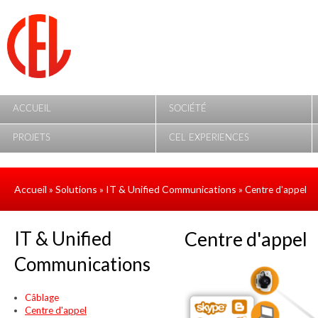
Aller au contenu principal
ACCUEIL
SOCIÉTÉ
PROJETS
CEL EXPERIENCES
Accueil
Solutions
IT & Unified Communications
»
»
» Centre d'appel
IT & Unified
Centre d'appel
Communications
Câblage
Centre d'appel