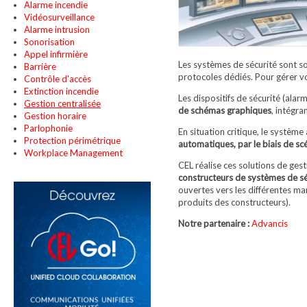
Alarme incendie
Vidéosurveillance
Alarme intrusion
Sonorisation
Appel infirmière
Les systèmes de sécurité sont s
Barrière
protocoles dédiés. Pour gérer v
Contrôle d'accès
Extinction incendie
Les dispositifs de sécurité (alar
Gestion centralisée
de schémas graphiques
, intégra
Gestion horaire
Parlophonie
En situation critique, le systèm
Protection périmétrique
automatiques, par le biais de s
Workplace Management
CEL réalise ces solutions de ges
constructeurs de systèmes de sé
ouvertes vers les différentes ma
produits des constructeurs).
Notre partenaire :
Advancis