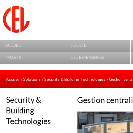
Aller au contenu principal
ACCUEIL
SOCIÉTÉ
PROJETS
CEL EXPERIENCES
Accueil
Solutions
Security & Building Technologies
»
»
» Gestion centr
Security &
Gestion central
Building
Technologies