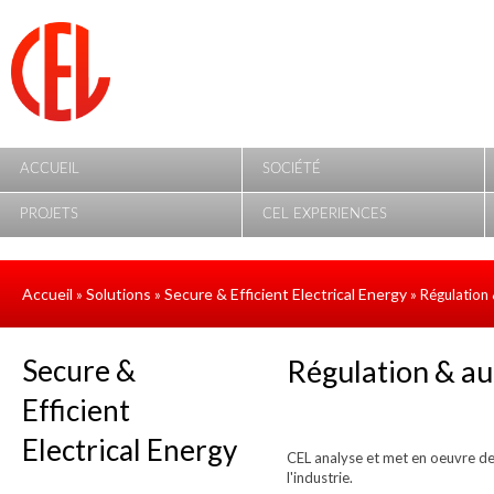
Aller au contenu principal
ACCUEIL
SOCIÉTÉ
PROJETS
CEL EXPERIENCES
Accueil
Solutions
Secure & Efficient Electrical Energy
»
»
» Régulation
Secure &
Régulation & a
Efficient
Electrical Energy
CEL analyse et met en oeuvre de
l'industrie.