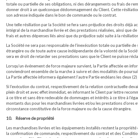
totale ou partielle de ses obligations, ni des dérangements ou frais de remis
donner droit à un quelconque dédommagement du Client. Cette résiliation
son adresse indiquée dans le bon de commande ou le contrat.
Une telle résiliation par la Société se fera sans préjudice des droits déjà 
intégral de la marchandise livrée et des prestations réalisées, ainsi qu
frais et autres dépenses liés ainsi que du préjudice subi suite à la résiliati
La Société ne sera pas responsable de l’inexécution totale ou partielle de 
étrangère ou de toute autre cause indépendante de la volonté de la Société
sera en droit de retarder ses prestations sans que le Client ne puisse 
Lorsqu’un événement de force majeure survient, la Partie affectée en infor
conviendront ensemble de la marche à suivre et des modalités de poursuite
La Partie affectée informera également l’autre Partie endéans les deux (2)
Si l’exécution du contrat, respectivement de la relation contractuelle devait
plein droit et avec effet immédiat, en informant le Client par lettre rec
à ce titre et sans être redevable de dommages et intérêts à ce titre à l’ég
montants dus pour les marchandises livrées et/ou les prestations d’ores et
circonstance constitutive de la force majeure ou de la cause étrangère.
10. Réserve de propriété
Les marchandises livrées et les équipements installés restent la propriété 
la confirmation de commande, respectivement du contrat et des Conditions 