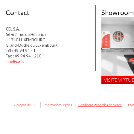
Contact
Showroom
CEL S.A.
56-62, rue de Hollerich
L-1740 LUXEMBOURG
Grand-Duché du Luxembourg
Tél : 49 94 94 - 1
Fax : 49 94 94 - 210
info@cel.lu
VISITE VIRTUE
A propos de CEL
Informations légales
Conditions générales de vente
Poli