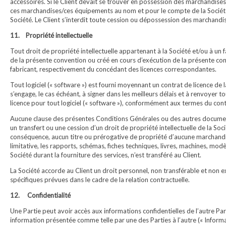
accessoires. Si le Client devait se trouver en possession des marchandise
ces marchandises/ces équipements au nom et pour le compte de la Société d
Société. Le Client s’interdit toute cession ou dépossession des marchandises
11. Propriété intellectuelle
Tout droit de propriété intellectuelle appartenant à la Société et/ou à 
de la présente convention ou créé en cours d’exécution de la présente conv
fabricant, respectivement du concédant des licences correspondantes.
Tout logiciel (« software ») est fourni moyennant un contrat de licence de 
s’engage, le cas échéant, à signer dans les meilleurs délais et à renvoyer 
licence pour tout logiciel (« software »), conformément aux termes du contr
Aucune clause des présentes Conditions Générales ou des autres documen
un transfert ou une cession d’un droit de propriété intellectuelle de la So
conséquence, aucun titre ou prérogative de propriété d’aucune marchand
limitative, les rapports, schémas, fiches techniques, livres, machines, modè
Société durant la fourniture des services, n’est transféré au Client.
La Société accorde au Client un droit personnel, non transférable et non exc
spécifiques prévues dans le cadre de la relation contractuelle.
12. Confidentialité
Une Partie peut avoir accès aux informations confidentielles de l’autre P
information présentée comme telle par une des Parties à l’autre (« Inform