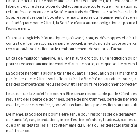
En cas de défaut d’une marchandise ou de l’équipement, le Client contacter
fabricant et une description du défaut ainsi que toute autre information
retournés aux locaux de la Société aux frais du Client. La Société aura le
Si, après analyse par la Société, une marchandise ou l’équipement s’avère 
ou inadéquate par le Client, la Société n’aura aucune obligation et pourra
l’équipement.
Quant aux logiciels informatiques (software) conçus, développés et distribué
contrat de licence accompagnant le logiciel, à l'exclusion de toute autre ga
réparation/modification ou le remboursement de son prix d’achat.
En cas de malfaçon mineure, le Client n'aura droit qu'à une réduction du pr
pourra réclamer aucune indemnité d'aucune sorte, quel que soit le prétex
La Société ne fournit aucune garantie quant à l’adéquation de la marchandi
particulier que le Client souhaite en faire. La Société ne saurait, en outre
pas des compétences requises pour utiliser ou faire fonctionner correctem
En aucun cas la Société ne pourra être tenue responsable par le Client d
résultant de la perte de données, perte de programmes, perte de bénéfices
avantages concurrentiels, goodwill, réclamations par des tiers ou tout 
De même, la Société ne pourra être tenue pour responsable de dérangement
qu’humidité, eau, inondations, incendies, température, foudre…), par les cas
que par les dégâts liés à l’activité même du Client ou les défectuosités d’ap
maintenance.