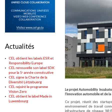
Actualités
CEL obtient les labels ESR et
Responsibility Europe
CEL renouvelle son label SDK
pour la 5ᵉ année consécutive
CEL signe la Charte de la
Diversité Lëtzebuerg
CEL rejoint le programme
Le projet Automobility Incubat
Vision Zero
l'innovation automobile et de la 
CEL obtient le label Made in
Luxembourg
Ce projet, réunit des startup
environnement de travail conne
infrastructure de réseaux Wi-