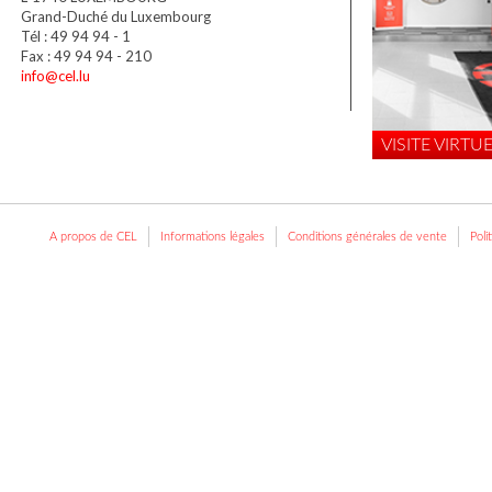
Grand-Duché du Luxembourg
Tél : 49 94 94 - 1
Fax : 49 94 94 - 210
info@cel.lu
VISITE VIRTUE
A propos de CEL
Informations légales
Conditions générales de vente
Poli