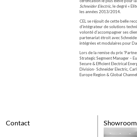
certification le plus élevé pour
Schneider Electric
, le degré « El
les années 2013/2014.
CEL se réjouit de cette belle re
d’intégrateur de solutions techn
volonté d’accompagner ses client
partenariat étroit avec Schneide
intégrées et modulaires pour Da
Lors de la remise du prix 'Partne
Strategic Segment Manager – Eur
Secure & Efficient Electrical E
Division- Schneider Electric, Ca
Europe Region & Global Channel -
Contact
Showroom