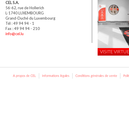
CEL S.A.
56-62, rue de Hollerich
L-1740 LUXEMBOURG
Grand-Duché du Luxembourg
Tél : 49 94 94 - 1
Fax : 49 94 94 - 210
info@cel.lu
VISITE VIRTUE
A propos de CEL
Informations légales
Conditions générales de vente
Poli