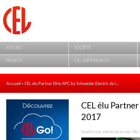
Aller au contenu principal
ACCUEIL
SOCIÉTÉ
PROJETS
CEL EXPERIENCES
Accueil
» CEL élu Partner Elite APC by Schneider Electric de l...
CEL élu Partner 
2017
Soumis par
admincel
le ven, 06